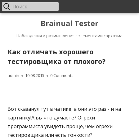
Найти:
Основное
меню
Перейти
Brainual Tester
к
Наблюдения и размышления с элементами сарказма
содержанию
Как отличать хорошего
тестировщика от плохого?
А
admin
О
10.08.2015
0 Comments
в
п
т
у
Вот сказанул тут в чатике, а они это раз - и на
о
б
картинку!А вы что думаете? Огрехи
р
л
программиста увидеть проще, чем огрехи
и
тестировщика или есть тонкости?