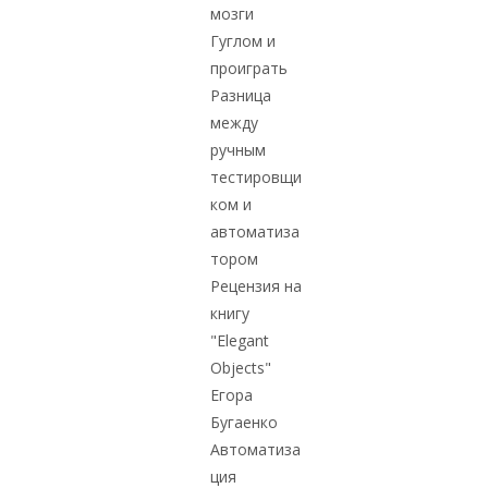
мозги
Гуглом и
проиграть
Разница
между
ручным
тестировщи
ком и
автоматиза
тором
Рецензия на
книгу
"Elegant
Objects"
Егора
Бугаенко
Автоматиза
ция