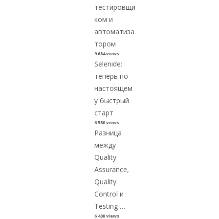
тестировщи
ком и
автоматиза
тором
9 684 views
Selenide:
теперь по-
настоящем
у быстрый
старт
6 580 views
Разница
между
Quality
Assurance,
Quality
Control и
Testing …
6 438 views