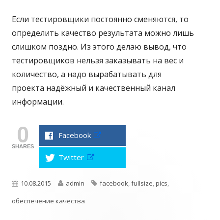
к
Если тестировщики постоянно сменяются, то
о
определить качество результата можно лишь
в
слишком поздно. Из этого делаю вывод, что
а
тестировщиков нельзя заказывать на вес и
количество, а надо вырабатывать для
н
проекта надёжный и качественный канал
о
информации.
0
Facebook
О
т
SHARES
к
Twitter
О
р
т
ы
к
в
р
а
О
10.08.2015
А
admin
Т
facebook
,
fullsize
,
pics
,
ы
е
в
т
обеспечение качества
п
в
а
э
с
е
я
т
в
у
т
г