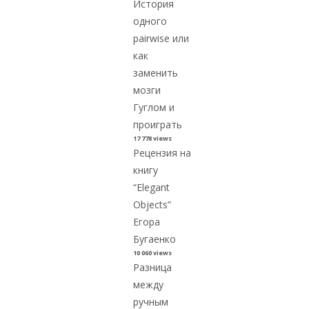
История
одного
pairwise или
как
заменить
мозги
Гуглом и
проиграть
17 778 views
Рецензия на
книгу
“Elegant
Objects”
Егора
Бугаенко
10 060 views
Разница
между
ручным