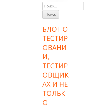
Н
Основная
а
боковая
й
т
панель
БЛОГ О
и
:
ТЕСТИР
ОВАНИ
И,
ТЕСТИР
ОВЩИК
АХ И НЕ
ТОЛЬК
О