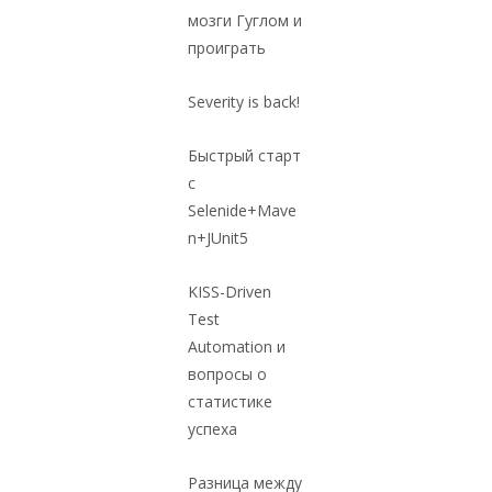
мозги Гуглом и
проиграть
Severity is back!
Быстрый старт
с
Selenide+Mave
n+JUnit5
KISS-Driven
Test
Automation и
вопросы о
статистике
успеха
Разница между