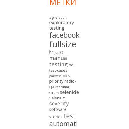
МЕТКИ
agile
audit
exploratory
testing
facebook
fullsize
hr
junit5
manual
testing
no-
test-cases
pics
pairwise
priority
radio-
qa
recruting
selenide
scrum
Selenium
severity
software
test
stories
automati