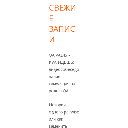
СВЕЖИ
Е
ЗАПИС
И
QA VADIS –
КУА ИДЁШЬ:
видеособеседо
вание-
симуляция на
роль в QA
История
одного pairwise
или как
заменить