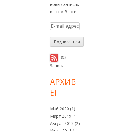
новых записях
в этом блоге.
E
-
m
a
i
RSS -
l
Записи
а
д
АРХИВ
р
Ы
е
с
Май 2020
(1)
Март 2019
(1)
Август 2018
(2)
Июль 2018
(1)