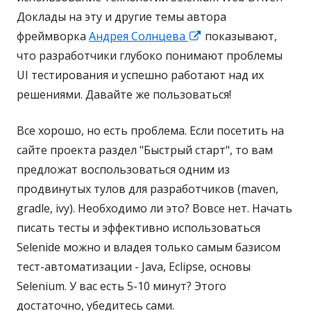
а
Доклады на эту и другие темы автора
р
н
фреймворка
ы
Андрея Солнцева
О
показывают,
о
что разработчики глубоко понимают проблемы
в
т
UI тестирования и успешно работают над их
а
к
решениями. Давайте же пользоваться!
е
р
т
ы
Все хорошо, но есть проблема. Если посетить на
с
в
сайте проекта раздел "Быстрый старт", то вам
я
а
предложат воспользоваться одним из
в
е
продвинутых тулов для разработчиков (maven,
н
т
gradle, ivy). Необходимо ли это? Вовсе нет. Начать
о
с
писать тесты и эффективно использоваться
в
я
Selenide можно и владея только самым базисом
о
в
тест-автоматизации - Java, Eclipse, основы
м
н
Selenium. У вас есть 5-10 минут? Этого
о
о
достаточно, убедитесь сами.
к
в