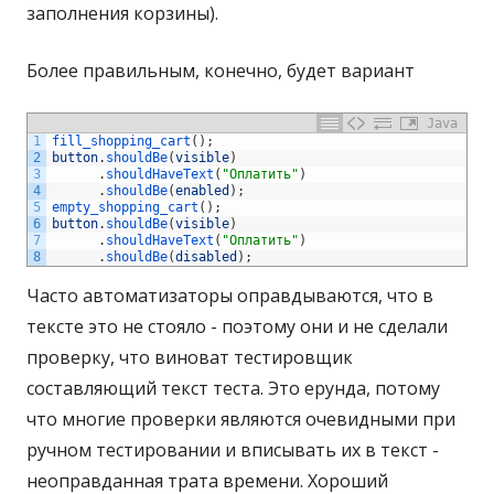
заполнения корзины).
Более правильным, конечно, будет вариант
Java
1
fill_shopping_cart
(
)
;
2
button
.
shouldBe
(
visible
)
3
.
shouldHaveText
(
"Оплатить"
)
4
.
shouldBe
(
enabled
)
;
5
empty_shopping_cart
(
)
;
6
button
.
shouldBe
(
visible
)
7
.
shouldHaveText
(
"Оплатить"
)
8
.
shouldBe
(
disabled
)
;
Часто автоматизаторы оправдываются, что в
тексте это не стояло - поэтому они и не сделали
проверку, что виноват тестировщик
составляющий текст теста. Это ерунда, потому
что многие проверки являются очевидными при
ручном тестировании и вписывать их в текст -
неоправданная трата времени. Хороший