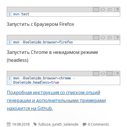
1
mvn 
test
Запустить с браузером Firefox
1
mvn
-
Dselenide
.
browser
=
firefox
Запустить Chrome в невидимом режиме
(headless)
1
mvn
-
Dselenide
.
browser
=
chrome
-
Dselenide
.
headless
=
true
Подробная инструкция со списком опций
генерации и дополнительными примерами
находится на Github.
О
19.08.2018
Т
fullsize
,
junit5
,
selenide
0 Comments