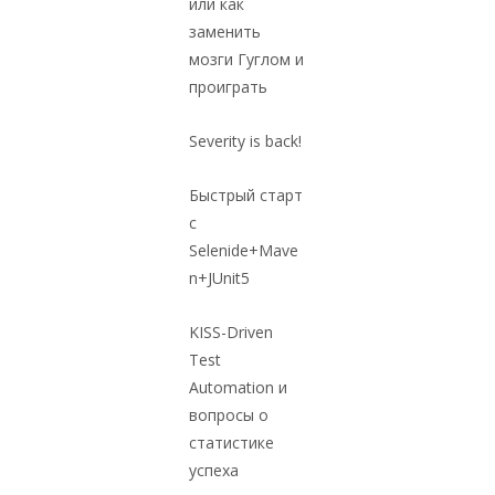
или как
т
заменить
мозги Гуглом и
проиграть
Severity is back!
Быстрый старт
с
Selenide+Mave
n+JUnit5
KISS-Driven
Test
Automation и
вопросы о
статистике
успеха