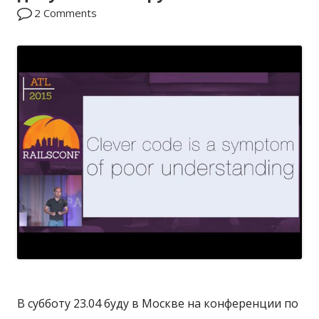
2 Comments
к
о
в
а
н
о
В субботу 23.04 буду в Москве на конференции по