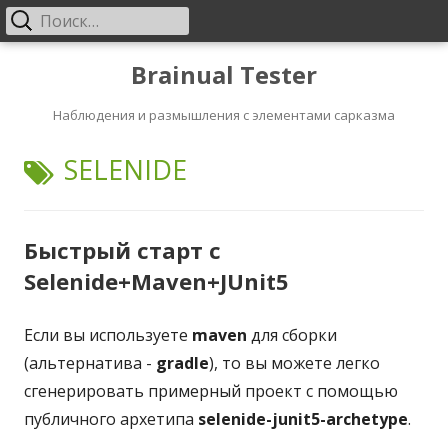
Найти:
Основное
меню
Перейти
Brainual Tester
к
Наблюдения и размышления с элементами сарказма
содержанию
ТЕГ:
SELENIDE
Быстрый старт с
Selenide+Maven+JUnit5
Если вы используете
maven
для сборки
(альтернатива -
gradle
), то вы можете легко
сгенерировать примерный проект с помощью
публичного архетипа
selenide-junit5-archetype
.