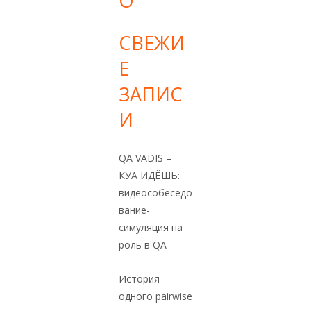
О
я
щ
СВЕЖИ
е
Е
м
у
ЗАПИС
б
И
ы
с
QA VADIS –
т
КУА ИДЁШЬ:
р
видеособеседо
ы
вание-
й
симуляция на
с
роль в QA
т
а
История
р
одного pairwise