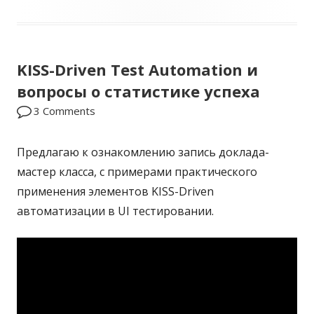
п
э
у
г
KISS-Driven Test Automation и
б
и
вопросы о статистике успеха
л
3 Comments
и
к
Предлагаю к ознакомлению запись доклада-
о
мастер класса, с примерами практического
применения элементов KISS-Driven
в
автоматизации в UI тестировании.
а
н
о