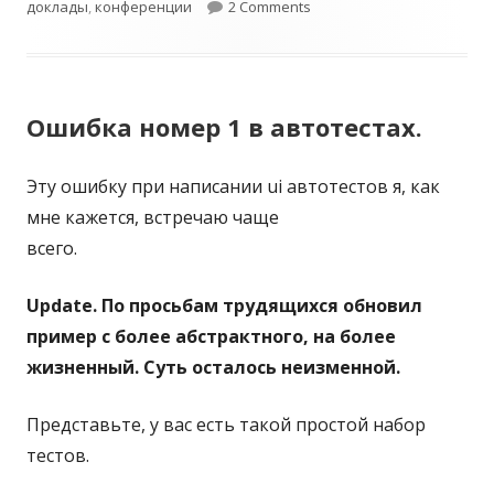
доклады
п
,
конференции
э
2 Comments
у
г
б
и
Ошибка номер 1 в автотестах.
л
и
Эту ошибку при написании ui автотестов я, как
к
мне кажется, встречаю чаще
о
всего.
в
Update. По просьбам трудящихся обновил
а
пример с более абстрактного, на более
н
жизненный. Суть осталось неизменной.
о
Представьте, у вас есть такой простой набор
тестов.