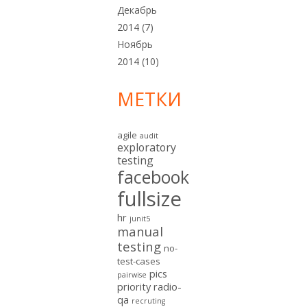
Декабрь
2014
(7)
Ноябрь
2014
(10)
МЕТКИ
agile
audit
exploratory
testing
facebook
fullsize
hr
junit5
manual
testing
no-
test-cases
pics
pairwise
priority
radio-
qa
recruting