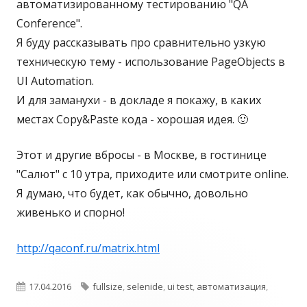
автоматизированному тестированию "QA
Conference".
Я буду рассказывать про сравнительно узкую
техническую тему - использование PageObjects в
UI Automation.
И для заманухи - в докладе я покажу, в каких
местах Copy&Paste кода - хорошая идея. 🙂
Этот и другие вбросы - в Москве, в гостинице
"Салют" с 10 утра, приходите или смотрите online.
Я думаю, что будет, как обычно, довольно
живенько и спорно!
http://qaconf.ru/matrix.html
О
17.04.2016
Т
fullsize
,
selenide
,
ui test
,
автоматизация
,