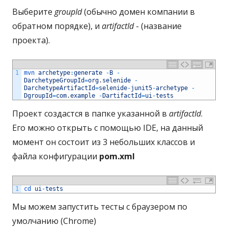
Выберите
groupId
(обычно домен компании в
обратном порядке), и
artifactId
- (название
проекта).
1
mvn 
archetype
:
generate
-
B
-
DarchetypeGroupId
=
org
.
selenide
-
DarchetypeArtifactId
=
selenide
-
junit5
-
archetype
-
DgroupId
=
com
.
example
-
DartifactId
=
ui
-
tests
Проект создастся в папке указанной в
artifactId
.
Его можно открыть с помощью IDE, на данный
момент он состоит из 3 небольших классов и
файла конфигурации
pom.xml
1
cd 
ui
-
tests
Мы можем запустить тесты с браузером по
умолчанию (Chrome)