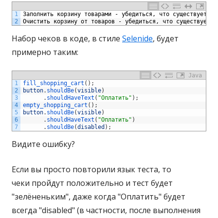
1
Заполнить корзину товарами - убедиться, что существует кн
2
Очистить корзину от товаров - убедиться, что существует к
Набор чеков в коде, в стиле
Selenide
, будет
примерно таким:
Java
1
fill_shopping_cart
(
)
;
2
button
.
shouldBe
(
visible
)
3
.
shouldHaveText
(
"Оплатить"
)
;
4
empty_shopping_cart
(
)
;
5
button
.
shouldBe
(
visible
)
6
.
shouldHaveText
(
"Оплатить"
)
7
.
shouldBe
(
disabled
)
;
Видите ошибку?
Если вы просто повторили язык теста, то
чеки пройдут положительно и тест будет
"зелёненьким", даже когда "Оплатить" будет
всегда "disabled" (в частности, после выполнения