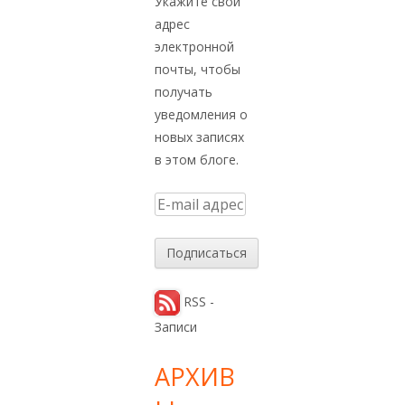
Укажите свой
адрес
электронной
почты, чтобы
получать
уведомления о
новых записях
в этом блоге.
E
-
m
a
i
RSS -
l
Записи
а
д
АРХИВ
р