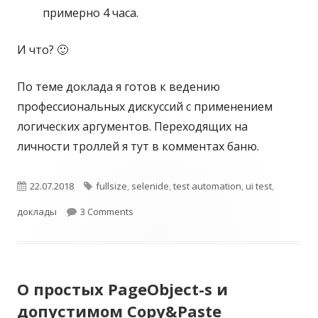
примерно 4 часа.
И что? 🙂
По теме доклада я готов к ведению
профессиональных дискуссий с применением
логических аргументов. Переходящих на
личности троллей я тут в комментах баню.
О
22.07.2018
Т
fullsize
,
selenide
,
test automation
,
ui test
,
доклады
п
3 Comments
э
у
г
б
и
О простых PageObject-s и
л
допустимом Copy&Paste
и