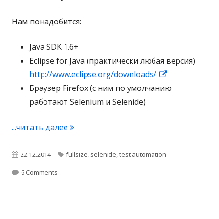
н
о
Нам понадобится:
е
м
о
Java SDK 1.6+
к
Eclipse for Java (практически любая версия)
н
http://www.eclipse.org/downloads/
О
е
Браузер Firefox (с ним по умолчанию
т
работают Selenium и Selenide)
к
р
...читать далее
S
ы
e
в
l
О
22.12.2014
Т
fullsize
,
selenide
,
test automation
а
e
е
п
6 Comments
э
n
т
у
г
i
с
б
и
d
я