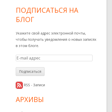
ПОДПИСАТЬСЯ НА
БЛОГ
Укажите свой адрес электронной почты,
чтобы получать уведомления о новых записях
в этом блоге.
E
-
m
a
i
RSS - Записи
l
а
АРХИВЫ
д
р