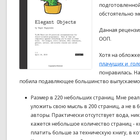
н
подготовленной
о
обстоятельно
з
Данная рецензия
ООП.
Хотя на обложке
плачущих и го
понравилась. На
побила подавляющее большинство выпускаемой
Размер в 220 небольших страниц. Мне реал
уложить свою мысль в 200 страниц, а не в 6
авторы. Практически отсутствует вода, ник
кажется небольшое количество страниц - к
платить больше за техническую книгу, в к