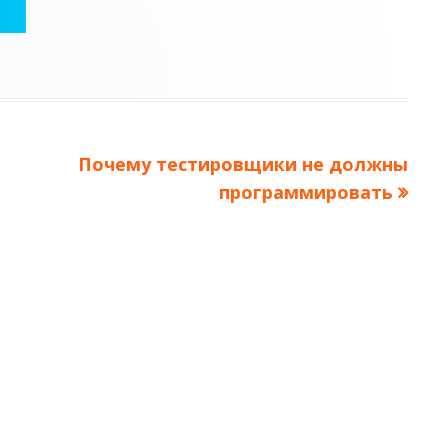
Следующая
Почему тестировщики не должны
статья:
программировать