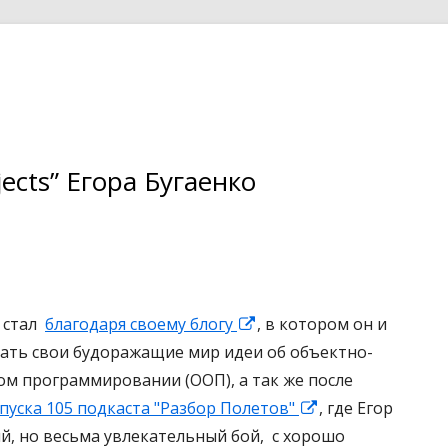
ects” Егора Бугаенко
 стал
благодаря своему блогу
О
, в котором он и
ать свои будоражащие мир идеи об объектно-
т
м программировании (ООП), а так же после
к
пуска 105 подкаста "Разбор Полетов"
р
О
, где Егор
й, но весьма увлекательный бой, с хорошо
ы
т