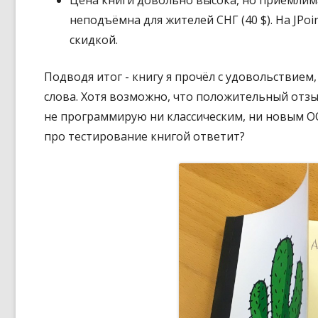
Цена книги довольно высока, но приемлима
р
неподъёмна для жителей СНГ (40 $). На JPo
ы
скидкой.
в
а
Подводя итог - книгу я прочёл с удовольствием
е
слова. Хотя возможно, что положительный отзыв
т
не программирую ни классическим, ни новым ООП
с
про тестирование книгой ответит?
я
в
н
о
в
о
м
о
к