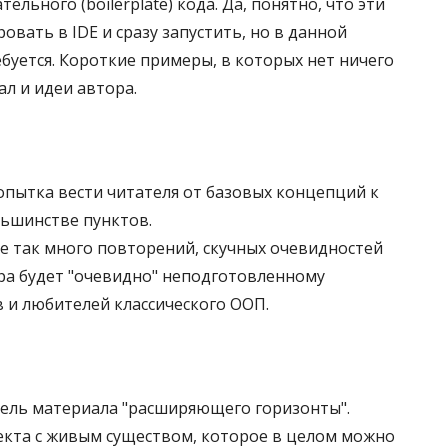
льного (boilerplate) кода. Да, понятно, что эти
с
к
вать в IDE и сразу запустить, но в данной
я
н
ребуется. Короткие примеры, в которых нет ничего
в
е
л и идеи автора.
н
о
в
о
попытка вести читателя от базовых концепций к
м
ольшинстве пунктов.
о
не так много повторений, скучных очевидностей
к
ора будет "очевидно" неподготовленному
н
 и любителей классического ООП.
е
тель материала "расширяющего горизонты".
екта с живым существом, которое в целом можно