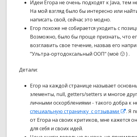
Идеи Егора не очень подходят к Java, тем н
На мой взгляд было бы интересно или найти
написать свой, сейчас это модно.
Егор похоже не собирается уходить с пози
Возможно, было бы проще признать, что ег
возглавить свое течение, назвав его напри
"Ультра-ортодоксальный ООП" (моё 🙂 ) .
Детали:
Егор на каждой странице называет основны
элементы, null, getters/setters и многое дру
личными оскорблениями - такого добра к н
специальную страничку с отзывами
О
. Я 
от Егора на своих критиков, мне кажется 
т
для себя и своих идей.
к