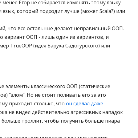
е менее Егор не собирается изменять этому языку.
 язык, который подходит лучше (может Scala?) или
ций, что все остальные делают неправильный ООП.
о вариант ООП - лишь один из вариантов, и
мер TrueOOP (идея Баруха Садогурского) или
е элементы классического ООП (статические
гое) "злом". Но не стоит поливать его за это
ему приходит столько, что
он сделал даже
пока не видел действительно агрессивных нападок
он больше троллит, чтобы получить больше пиара