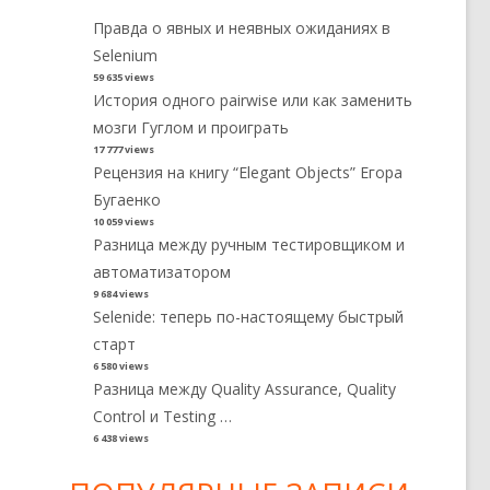
Правда о явных и неявных ожиданиях в
Selenium
59 635 views
История одного pairwise или как заменить
мозги Гуглом и проиграть
17 777 views
Рецензия на книгу “Elegant Objects” Егора
Бугаенко
10 059 views
Разница между ручным тестировщиком и
автоматизатором
9 684 views
Selenide: теперь по-настоящему быстрый
старт
6 580 views
Разница между Quality Assurance, Quality
Control и Testing …
6 438 views