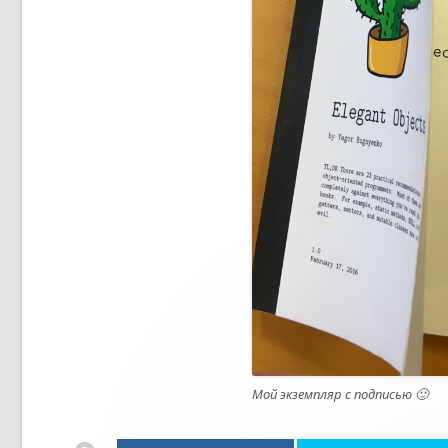
н
е
Мой экземпляр с подписью 🙂