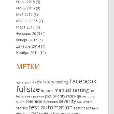
Июль 2015
(3)
Июнь 2015
(8)
Май 2015
(3)
Апрель 2015
(2)
Март 2015
(3)
Февраль 2015
(4)
Январь 2015
(6)
Декабрь 2014
(7)
Ноябрь 2014
(10)
МЕТКИ
facebook
exploratory testing
agile
audit
fullsize
manual testing
hr
no-
junit5
pics
priority
radio-qa
test-cases
pairwise
recruting
severity
selenide
software
Selenium
scrum
test automation
stories
test cases
test
ui test
design
usability
Егор
автоматизация