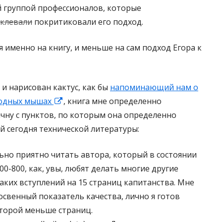
 группой профессионалов, которые
в
к
аклевали
покритиковали его подход.
а
р
е
ы
 именно на книгу, и меньше на сам подход Егора к
т
в
с
а
я
е
 и нарисован кактус, как бы
напоминающий нам о
в
т
лодных мышах
О
, книга мне определенно
н
с
чну с пунктов, по которым она определенно
т
о
я
 сегодня технической литературы:
к
в
в
р
о
н
ьно приятно читать автора, который в состоянии
ы
м
о
00-800, как, увы, любят делать многие другие
в
о
в
аких вступлений на 15 страниц капитанства. Мне
а
к
о
освенный показатель качества, лично я готов
е
н
м
оторой меньше страниц.
т
е
о