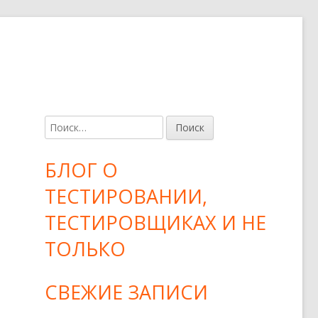
Н
Основная
а
боковая
й
БЛОГ О
т
панель
ТЕСТИРОВАНИИ,
и
:
ТЕСТИРОВЩИКАХ И НЕ
ТОЛЬКО
СВЕЖИЕ ЗАПИСИ