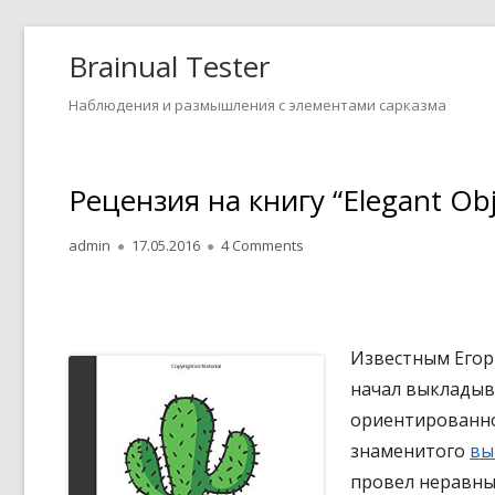
Перейти
Brainual Tester
к
содержанию
Наблюдения и размышления с элементами сарказма
Основное
Рецензия на книгу “Elegant Obj
меню
А
admin
О
17.05.2016
4 Comments
в
п
т
у
о
б
р
л
Известным Егор
и
начал выкладыв
к
ориентированно
о
в
знаменитого
вы
а
провел неравны