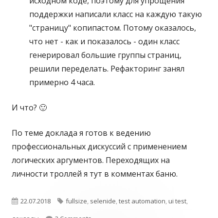
исходном коде, поэтому для упрощения
поддержки написали класс на каждую такую
"страницу" копипастом. Потому оказалось,
что нет - как и показалось - один класс
генерировал большие группы страниц,
решили переделать. Рефакторинг занял
примерно 4 часа.
И что? 🙂
По теме доклада я готов к ведению
профессиональных дискуссий с применением
логических аргументов. Переходящих на
личности троллей я тут в комментах баню.
О
22.07.2018
Т
fullsize
,
selenide
,
test automation
,
ui test
,