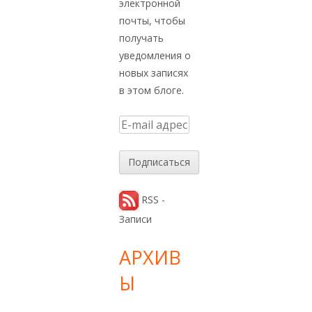
электронной
почты, чтобы
получать
уведомления о
новых записях
в этом блоге.
E
-
m
a
i
RSS -
l
Записи
а
д
АРХИВ
р
Ы
е
с