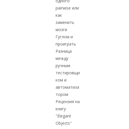
одного
pairwise или
как
заменить
мозги
Гуглом и
проиграть
Разница
между
ручным
тестировщи
ком и
автоматиза
тором
Рецензия на
книгу
"Elegant
Objects"