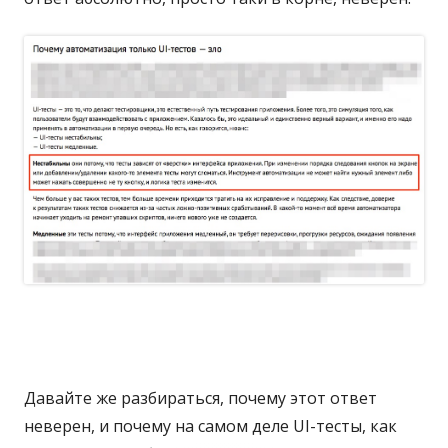
а
е
т
с
я
в
н
о
в
о
м
о
к
н
Давайте же разбираться, почему этот ответ
е
неверен, и почему на самом деле UI-тесты, как