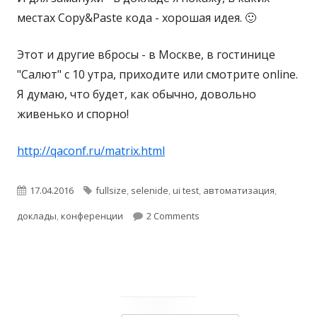
а
местах Copy&Paste кода - хорошая идея. 🙂
м
о
Этот и другие вбросы - в Москве, в гостинице
м
"Салют" с 10 утра, приходите или смотрите online.
д
Я думаю, что будет, как обычно, довольно
е
живенько и спорно!
л
е
http://qaconf.ru/matrix.html
?
О
17.04.2016
Т
fullsize
,
selenide
,
ui test
,
автоматизация
,
доклады
п
,
конференции
э
2 Comments
у
г
б
и
л