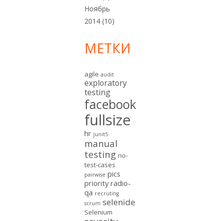
Ноябрь
2014
(10)
МЕТКИ
agile
audit
exploratory
testing
facebook
fullsize
hr
junit5
manual
testing
no-
test-cases
pics
pairwise
priority
radio-
qa
recruting
selenide
scrum
Selenium