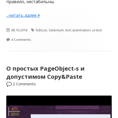
правило, нестабильны.
...читать далее
П
о
ч
О
08.10.2016
Т
fullsize
,
Selenium
,
test automation
,
ui test
е
п
4 Comments
э
м
у
г
у
б
и
н
е
О простых PageObject-s и
л
с
допустимом Copy&Paste
и
т
2 Comments
к
а
б
о
и
в
л
а