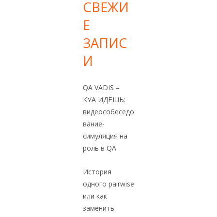
СВЕЖИ
Е
ЗАПИС
И
QA VADIS –
КУА ИДЁШЬ:
видеособеседо
вание-
симуляция на
роль в QA
История
одного pairwise
или как
заменить