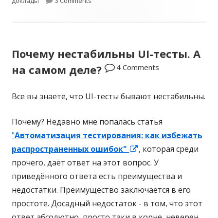
доклады
п
3 Comments
э
у
г
б
и
Почему нестабильны UI-тесты. А
л
4 Comments
на самом деле?
и
к
Все вы знаете, что UI-тесты бывают нестабильны.
о
Почему? Недавно мне попалась статья
в
"
Автоматизация тестирования: как избежать
а
распространенных ошибок"
О
, которая среди
н
прочего, даёт ответ на этот вопрос. У
т
приведённого ответа есть преимущества и
к
о
недостатки. Преимущество заключается в его
р
простоте. Досадный недостаток - в том, что этот
ы
ответ абсолютно, просто таки в корне, неверен.
в