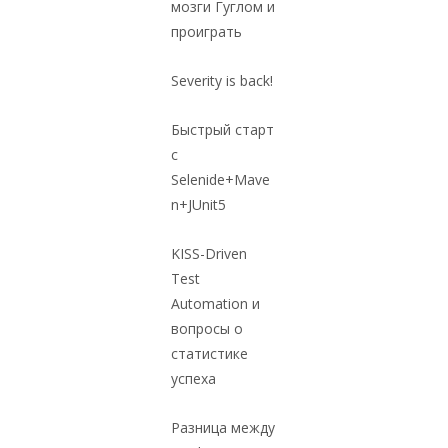
мозги Гуглом и
проиграть
Severity is back!
Быстрый старт
с
Selenide+Mave
n+JUnit5
KISS-Driven
Test
Automation и
вопросы о
статистике
успеха
Разница между