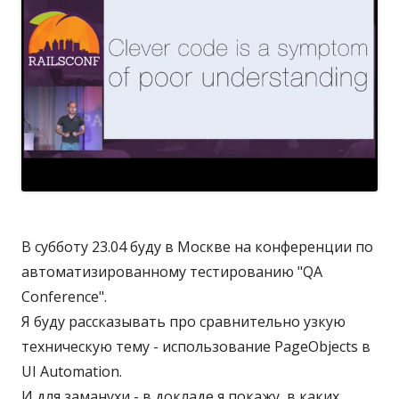
ь
н
н
ы
о
U
I
-
т
е
с
т
В субботу 23.04 буду в Москве на конференции по
ы
автоматизированному тестированию "QA
.
Conference".
А
Я буду рассказывать про сравнительно узкую
н
техническую тему - использование PageObjects в
а
UI Automation.
с
И для заманухи - в докладе я покажу, в каких